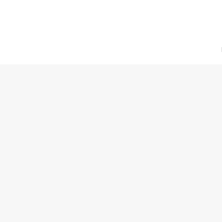
Skip
to
content