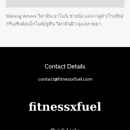
Reviews (0)
Shining Amoni วิตามิน อาโมนิ ชายนิ่ง แอล กลูต้า/โรสฮิป/
กรีน/ซิงค์/แม็กไนท์/ลูทีน วิตามินผิว ดูแลสายตา
Contact Details
contact@fitnessxfuel.com