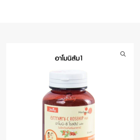
Skip
to
content
Shining
Amoni
อา
โมนิ
ชาย
นิ่ง
วิตามิน
ผิว
ดูแล
สายตา
—
สูตร