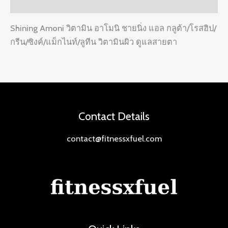
Reviews (0)
Shining Amoni วิตามิน อาโมนิ ชายนิ่ง แอล กลูต้า/โรสฮิป/
กรีน/ซิงค์/แม็กไนท์/ลูทีน วิตามินผิว ดูแลสายตา
Contact Details
contact@fitnessxfuel.com