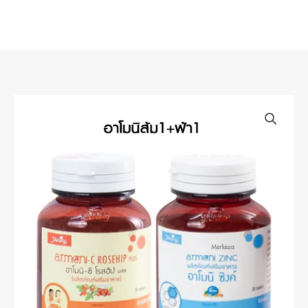
Skip
to
content
Shining
Amoni
อา
โมนิ
ชาย
นิ่ง
วิตามิน
ผิว
ดูแล
สายตา
—
เซ็ต