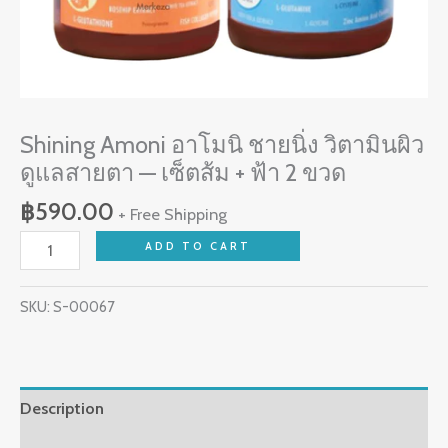
ส้ม
+
ฟ้า
2
ขวด
Shining Amoni อาโมนิ ชายนิ่ง วิตามินผิว
quantity
ดูแลสายตา — เซ็ตส้ม + ฟ้า 2 ขวด
฿
590.00
+ Free Shipping
ADD TO CART
SKU:
S-00067
Description