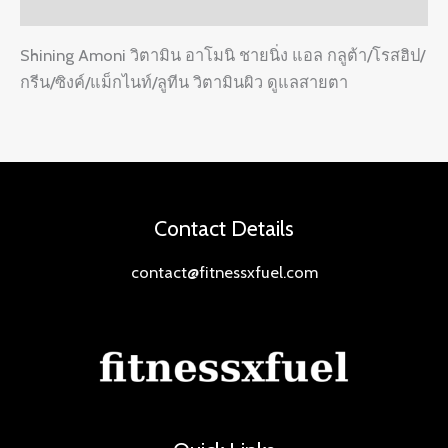
Reviews (0)
Shining Amoni วิตามิน อาโมนิ ชายนิ่ง แอล กลูต้า/โรสฮิป/
กรีน/ซิงค์/แม็กไนท์/ลูทีน วิตามินผิว ดูแลสายตา
Contact Details
contact@fitnessxfuel.com