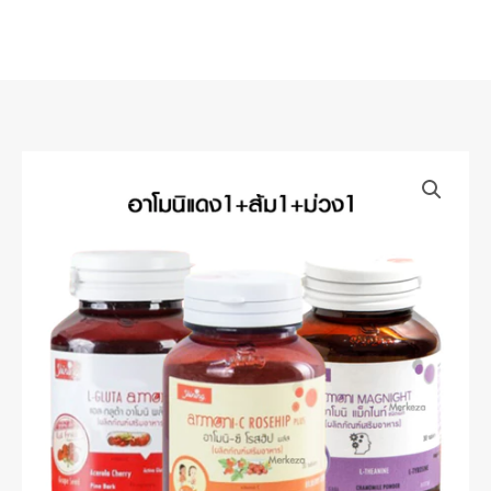
Skip
to
content
Shining
Amoni
อา
โมนิ
ชาย
นิ่ง
วิตามิน
ผิว
ดูแล
สายตา
—
เซ็ต