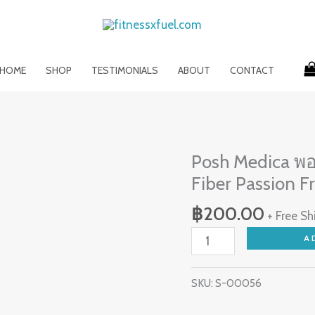
HOME
SHOP
TESTIMONIALS
ABOUT
CONTACT
Posh
Posh Medica พอ
Medica
Fiber Passion Fr
พอช
เม
฿
200.00
+ Free Sh
ดิก้
A
า
C
SKU:
S-00056
ไฟเบอร์
รส