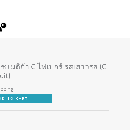
ช เมดิก้า C ไฟเบอร์ รสเสาวรส (C
uit)
ipping
DD TO CART