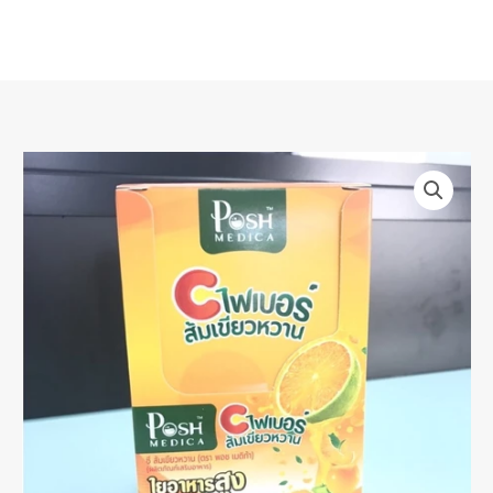
Skip
to
content
Posh
Medica
พอช
เม
ดิก้
า
C
ไฟเบอร์
รส
ส้ม
ยู
สุ