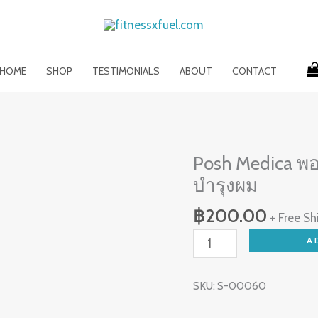
HOME
SHOP
TESTIMONIALS
ABOUT
CONTACT
Posh
Posh Medica พอ
Medica
บำรุงผม
พอช
เม
฿
200.00
+ Free Sh
ดิก้
A
า
โพรไบ
SKU:
S-00060
โอ
ติก