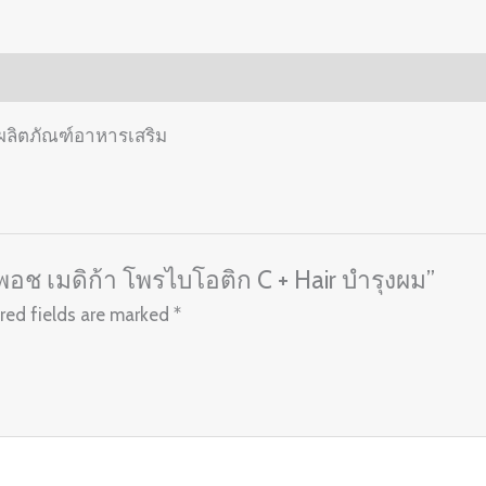
C
+
Hair
บำรุง
 ผลิตภัณฑ์อาหารเสริม
ผม
quantity
 พอช เมดิก้า โพรไบโอติก C + Hair บำรุงผม”
red fields are marked
*