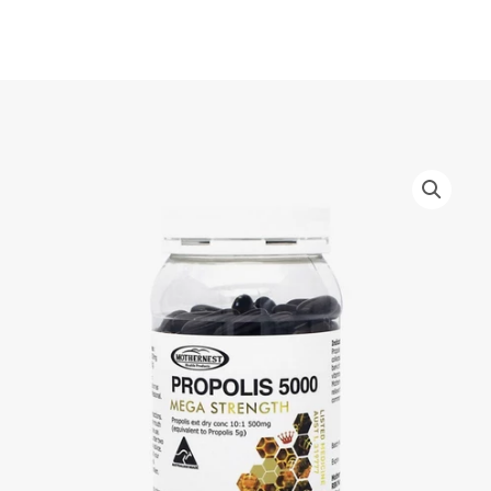
Skip
to
content
Mothernest
Propolis
5000mg
Mega
Strength
Capsules
-
250
แคป
quantity