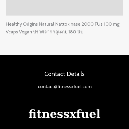
Reviews (0)
Healthy Origins Natural Nattokinase 2000 FUs 100 mg
Vcaps Vegan ปราศจากกลูเตน, 180 นับ
Contact Details
contact@fitnessxfuel.com