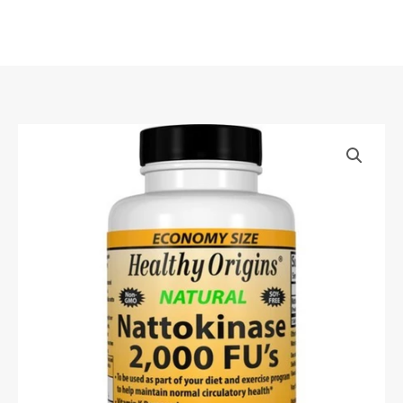
Skip
to
content
Healthy
Origins
Natural
Nattokinase
2000
FUs
100
mg
Vcaps
Vegan
ปราศ
จา