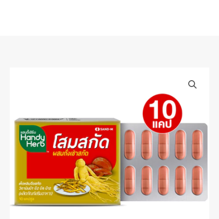
Skip
to
content
HandyHerb
แฮน
ดี้
เฮิร์บ
โสม
สกัด
บำรุง
ร่างกาย
(1
แผง
10
แคปซูล)