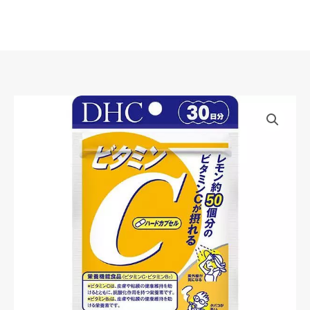
Skip
to
content
DHC
Vitamin
C
1000
ชนิด
เม็ด
วิตามิน
ซี
(ขนาด
30
วัน)
quantity