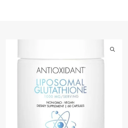
Skip
to
content
Codeage,
Liposomal
Glutathione,
1,000
mg,
60
Capsules
(500
mg
per
Capsule)
quantity