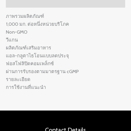
Reviews (0)
ภาพรวมผลิตภัณฑ์
1,000 มก. ต่อหนึ่งหน่วยบริโภค
Non-GMO
วีแกน
ผลิตภัณฑ์เสริมอาหาร
แอล-กลูตาไธโอนแบบลดประจุ
ฟอสโฟลิปิดคอมเพล็กซ์
ผ่านการรับรองตามมาตรฐาน cGMP
รายละเอียด
การใช้งานที่แนะนำ
Contact Details