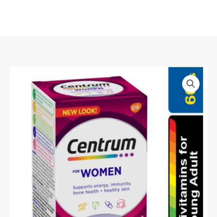
Skip
to
content
Centrum
เซ
นท
รัม
วิตามิน
รวม
for
Women
สำหรับ
ผู้
หญิง
(90