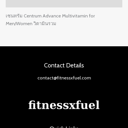
Reviews (0)
เซนทรัม Centrum Advance Multivitamin for
Men/Women วิตามินรวม
Contact Details
contact@fitnessxfuel.com