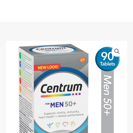
Skip
to
content
Centrum
เซ
นท
รัม
วิตามิน
รวม
for
Men
50+
สำหรับ
ผู้ชาย
วัย