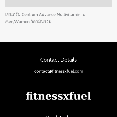
Reviews (0)
เซนทรัม Centrum Advance Multivitamin for
Men/Women วิตามินรวม
Contact Details
contact@fitnessxfuel.com