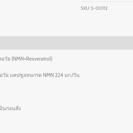
(NMN+Resveratrol)
SKU:
S-00112
quantity
วัย (NMN+Resveratrol)
ลอวัย แคปซูลทนกรด NMN 224 มก./วัน
นก่อนสั่ง