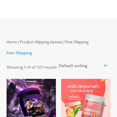
Skip
S
to
e
content
a
r
c
Home
/ Product shipping classes / Free Shipping
h
Free Shipping
Showing 1–9 of 107 results